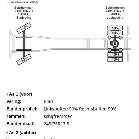
Referentienummer: 61BXX8
Schijfremmen
Schijfremmen
245/75R17.5
245/75R17.5
4.480 kg
8.480 kg
Bladvering
Luchtvering
50%
40%
40%
40%
50%
40%
› As 1 (voor)
Vering:
Blad
Bandenprofiel:
Linksbuiten 50% Rechtsbuiten 50%
remmen:
schijfremmen
Bandenmaat:
245/75R17.5
› As 2 (achter)