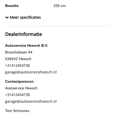
Breedte
255 cm
Inwendige afmetingen (lxbxh)
745 x 250 x 100 cm
Meer specificaties
Wielbasis
500 cm
Cilinderinhoud
5.132 cc
Dealerinformatie
Aantal cilinders
4
Kleur
Wit
Autoservice Heesch B.V.
Gewicht (leeg)
6.355 kg
Bosschebaan 64
5384VZ
Heesch
Conditie algemeen
Zeer goed
+31412454738
Aandrijving
Achterwielaandrijving
garage@autoserviceheesch.nl
Cabinesoort
dag
Contactpersoon
Constructiedatum
2016
Autoservice Heesch
BTW verrekenbaar
Ja
+31412454738
Chassisnummer
YV2TOU1A9GZ107183
garage@autoserviceheesch.nl
APK
bij aflevering
Tom Schoones
AdBlue systeem
Ja