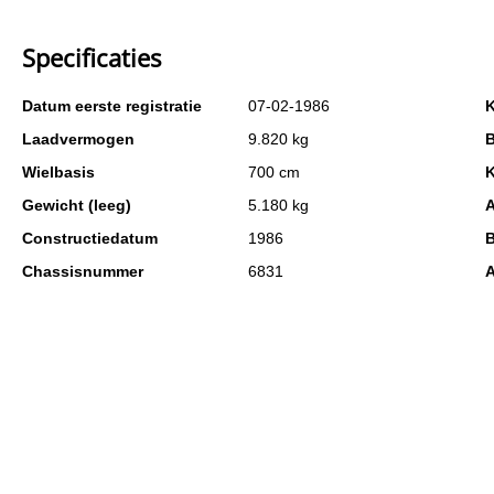
Specificaties
Datum eerste registratie
07-02-1986
K
Laadvermogen
9.820 kg
B
Wielbasis
700 cm
K
Gewicht (leeg)
5.180 kg
A
Constructiedatum
1986
B
Chassisnummer
6831