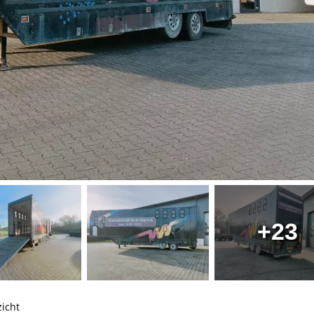
+23
icht