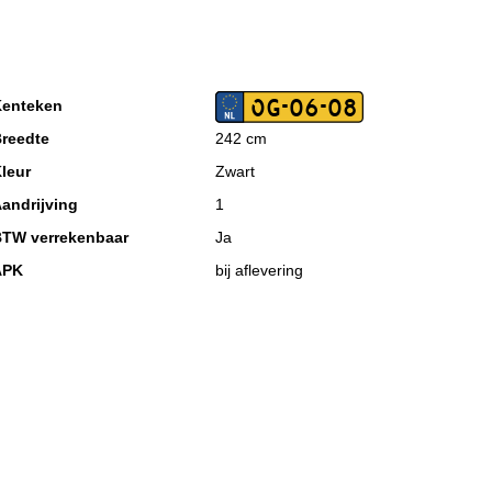
OG-06-08
enteken
reedte
242 cm
leur
Zwart
andrijving
1
TW verrekenbaar
Ja
APK
bij aflevering