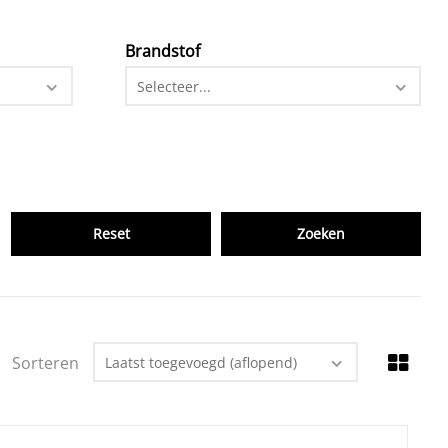
Brandstof
Selecteer...
Reset
Sorteren
Laatst toegevoegd (aflopend)