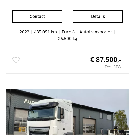
Contact
Details
2022
|
435.051 km
|
Euro 6
|
Autotransporter
|
26.500 kg
€ 87.500,-
Excl. BTW