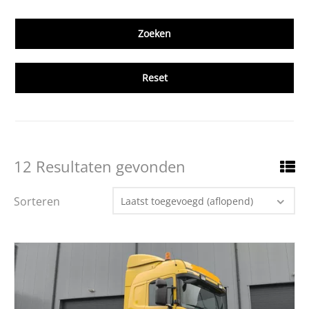
Reset
12 Resultaten gevonden
Sorteren
Laatst toegevoegd (aflopend)