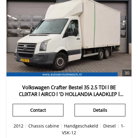
30
Volkswagen Crafter Bestel 35 2.5 TDI l BE
CLIXTAR l AIRCO l 'D HOLLANDIA LAADKLEP l
CARPLAY
Contact
Details
2012
|
Chassis cabine
|
Handgeschakeld
|
Diesel
|
1-
VSK-12