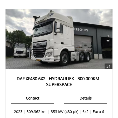
31
DAF XF480 6X2 - HYDRAULIEK - 300.000KM -
SUPERSPACE
Contact
Details
2023
|
309.362 km
|
353 kW (480 pk)
|
6x2
|
Euro 6