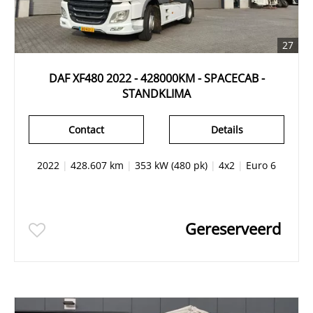
27
DAF XF480 2022 - 428000KM - SPACECAB -
STANDKLIMA
Contact
Details
2022
|
428.607 km
|
353 kW (480 pk)
|
4x2
|
Euro 6
Gereserveerd